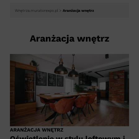
Wnętrza.muratorexpo.pl
>
Aranżacja wnętrz
Aranżacja wnętrz
ARANŻACJA WNĘTRZ
Oświetlenie w stylu loftowym i