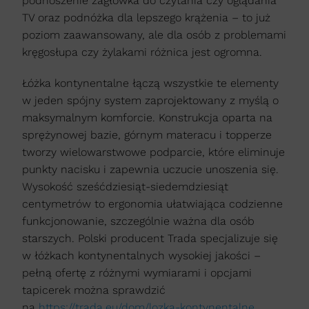
podnoszenie zagłówka do czytania czy oglądania
TV oraz podnóżka dla lepszego krążenia – to już
poziom zaawansowany, ale dla osób z problemami
kręgosłupa czy żylakami różnica jest ogromna.
Łóżka kontynentalne łączą wszystkie te elementy
w jeden spójny system zaprojektowany z myślą o
maksymalnym komforcie. Konstrukcja oparta na
sprężynowej bazie, górnym materacu i topperze
tworzy wielowarstwowe podparcie, które eliminuje
punkty nacisku i zapewnia uczucie unoszenia się.
Wysokość sześćdziesiąt-siedemdziesiąt
centymetrów to ergonomia ułatwiająca codzienne
funkcjonowanie, szczególnie ważna dla osób
starszych. Polski producent Trada specjalizuje się
w łóżkach kontynentalnych wysokiej jakości –
pełną ofertę z różnymi wymiarami i opcjami
tapicerek można sprawdzić
na
https://trada.eu/dom/lozka-kontynentalne
,