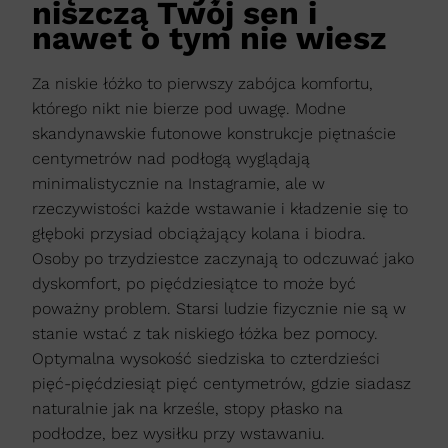
niszczą Twój sen i
nawet o tym nie wiesz
Za niskie łóżko to pierwszy zabójca komfortu,
którego nikt nie bierze pod uwagę. Modne
skandynawskie futonowe konstrukcje piętnaście
centymetrów nad podłogą wyglądają
minimalistycznie na Instagramie, ale w
rzeczywistości każde wstawanie i kładzenie się to
głęboki przysiad obciążający kolana i biodra.
Osoby po trzydziestce zaczynają to odczuwać jako
dyskomfort, po pięćdziesiątce to może być
poważny problem. Starsi ludzie fizycznie nie są w
stanie wstać z tak niskiego łóżka bez pomocy.
Optymalna wysokość siedziska to czterdzieści
pięć-pięćdziesiąt pięć centymetrów, gdzie siadasz
naturalnie jak na krześle, stopy płasko na
podłodze, bez wysiłku przy wstawaniu.