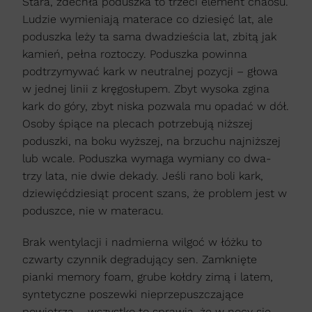
Stara, zdechła poduszka to trzeci element chaosu.
Ludzie wymieniają materace co dziesięć lat, ale
poduszka leży ta sama dwadzieścia lat, zbitą jak
kamień, pełna roztoczy. Poduszka powinna
podtrzymywać kark w neutralnej pozycji – głowa
w jednej linii z kręgosłupem. Zbyt wysoka zgina
kark do góry, zbyt niska pozwala mu opadać w dół.
Osoby śpiące na plecach potrzebują niższej
poduszki, na boku wyższej, na brzuchu najniższej
lub wcale. Poduszka wymaga wymiany co dwa-
trzy lata, nie dwie dekady. Jeśli rano boli kark,
dziewięćdziesiąt procent szans, że problem jest w
poduszce, nie w materacu.
Brak wentylacji i nadmierna wilgoć w łóżku to
czwarty czynnik degradujący sen. Zamknięte
pianki memory foam, grube kołdry zimą i latem,
syntetyczne poszewki nieprzepuszczające
powietrza – wszystko to sprawia, że w nocy się