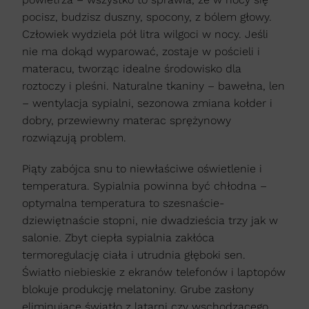
pocisz, budzisz duszny, spocony, z bólem głowy.
Człowiek wydziela pół litra wilgoci w nocy. Jeśli
nie ma dokąd wyparować, zostaje w pościeli i
materacu, tworząc idealne środowisko dla
roztoczy i pleśni. Naturalne tkaniny – bawełna, len
– wentylacja sypialni, sezonowa zmiana kołder i
dobry, przewiewny materac sprężynowy
rozwiązują problem.
Piąty zabójca snu to niewłaściwe oświetlenie i
temperatura. Sypialnia powinna być chłodna –
optymalna temperatura to szesnaście-
dziewiętnaście stopni, nie dwadzieścia trzy jak w
salonie. Zbyt ciepła sypialnia zakłóca
termoregulację ciała i utrudnia głęboki sen.
Światło niebieskie z ekranów telefonów i laptopów
blokuje produkcję melatoniny. Grube zasłony
eliminujące światło z latarni czy wschodzącego