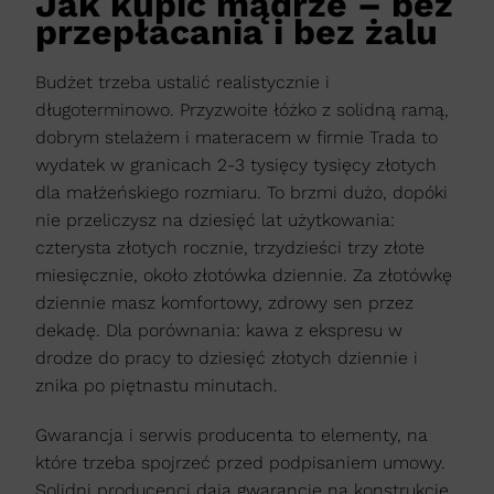
Jak kupić mądrze – bez
przepłacania i bez żalu
Budżet trzeba ustalić realistycznie i
długoterminowo. Przyzwoite łóżko z solidną ramą,
dobrym stelażem i materacem w firmie Trada to
wydatek w granicach 2-3 tysięcy tysięcy złotych
dla małżeńskiego rozmiaru. To brzmi dużo, dopóki
nie przeliczysz na dziesięć lat użytkowania:
czterysta złotych rocznie, trzydzieści trzy złote
miesięcznie, około złotówka dziennie. Za złotówkę
dziennie masz komfortowy, zdrowy sen przez
dekadę. Dla porównania: kawa z ekspresu w
drodze do pracy to dziesięć złotych dziennie i
znika po piętnastu minutach.
Gwarancja i serwis producenta to elementy, na
które trzeba spojrzeć przed podpisaniem umowy.
Solidni producenci dają gwarancje na konstrukcję,