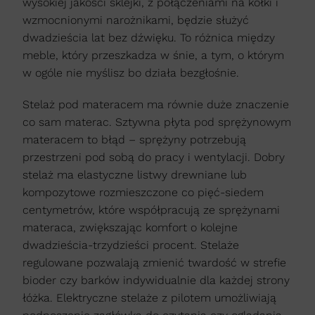
wysokiej jakości sklejki, z połączeniami na kołki i
wzmocnionymi narożnikami, będzie służyć
dwadzieścia lat bez dźwięku. To różnica między
meble, który przeszkadza w śnie, a tym, o którym
w ogóle nie myślisz bo działa bezgłośnie.
Stelaż pod materacem ma równie duże znaczenie
co sam materac. Sztywna płyta pod sprężynowym
materacem to błąd – sprężyny potrzebują
przestrzeni pod sobą do pracy i wentylacji. Dobry
stelaż ma elastyczne listwy drewniane lub
kompozytowe rozmieszczone co pięć-siedem
centymetrów, które współpracują ze sprężynami
materaca, zwiększając komfort o kolejne
dwadzieścia-trzydzieści procent. Stelaże
regulowane pozwalają zmienić twardość w strefie
bioder czy barków indywidualnie dla każdej strony
łóżka. Elektryczne stelaże z pilotem umożliwiają