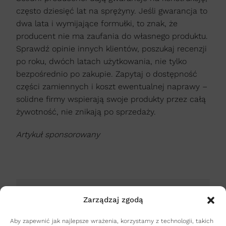
często dziesięć lat na sprężyny. Jeśli gwarancja to
dwa lata i wymijające formułki, to znak, że
producent nie ma zaufania do własnego produktu.
Sprawdź opinie innych klientów, poszukaj recenzji
po roku, dwóch latach użytkowania, nie tylko
bezpośrednio po zakupie. Zapytaj o dostępność
części zamiennych i koszt ewentualnej naprawy –
solidne firmy wspierają swoje produkty przez całą
żywotność, nie znikają po sprzedaży.
Artykuł sponsorowany
UDOSTĘPNIJ ARTYKUŁ NA:
Zarządzaj zgodą
Aby zapewnić jak najlepsze wrażenia, korzystamy z technologii, takich