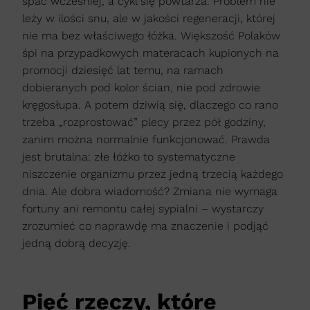
spać wcześniej, a cykl się powtarza. Problem nie
leży w ilości snu, ale w jakości regeneracji, której
nie ma bez właściwego łóżka. Większość Polaków
śpi na przypadkowych materacach kupionych na
promocji dziesięć lat temu, na ramach
dobieranych pod kolor ścian, nie pod zdrowie
kręgosłupa. A potem dziwią się, dlaczego co rano
trzeba „rozprostować” plecy przez pół godziny,
zanim można normalnie funkcjonować. Prawda
jest brutalna: złe łóżko to systematyczne
niszczenie organizmu przez jedną trzecią każdego
dnia. Ale dobra wiadomość? Zmiana nie wymaga
fortuny ani remontu całej sypialni – wystarczy
zrozumieć co naprawdę ma znaczenie i podjąć
jedną dobrą decyzję.
Pięć rzeczy, które