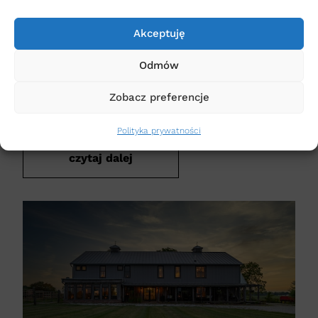
które znalazły zastosowanie w wielu gałęziach
przemysłu i budownictwa. Umożliwiają szybki,
Akceptuję
trwały i efektywny montaż elementów, szczególnie
w cienkościennych materiałach, gdzie tradycyjne
Odmów
gwintowanie jest trudne lub niemożliwe. W tym
artykule omówimy, czym są nitonakrętki, jakie są
Zobacz preferencje
ich rodzaje, zastosowania oraz […]
Polityka prywatności
czytaj dalej