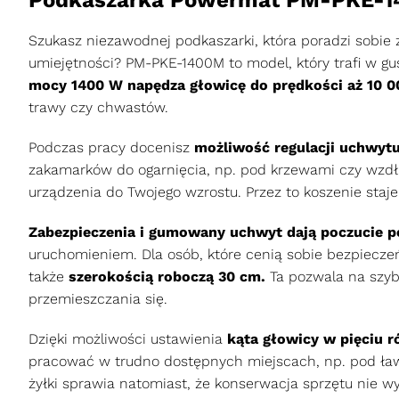
Szukasz niezawodnej podkaszarki, która poradzi sobie
umiejętności? PM-PKE-1400M to model, który trafi w gu
mocy 1400 W napędza głowicę do prędkości aż 10 0
trawy czy chwastów.
Podczas pracy docenisz
możliwość regulacji uchwytu
zakamarków do ogarnięcia, np. pod krzewami czy wzd
urządzenia do Twojego wzrostu. Przez to koszenie staj
Zabezpieczenia i gumowany uchwyt dają poczucie pe
uruchomieniem. Dla osób, które cenią sobie bezpieczeń
także
szerokością roboczą 30 cm.
Ta pozwala na szyb
przemieszczania się.
Dzięki możliwości ustawienia
kąta głowicy w pięciu r
pracować w trudno dostępnych miejscach, np. pod ław
żyłki sprawia natomiast, że konserwacja sprzętu nie 