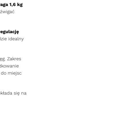
aga 1,6 kg
dźwigać
egulację
dzie idealny
ęg. Zakres
ytkowanie
 do miejsc
kłada się na