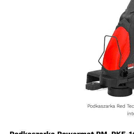
Podkaszarka Red Tec
in
Podkaszarka Powermat PM-PKE-