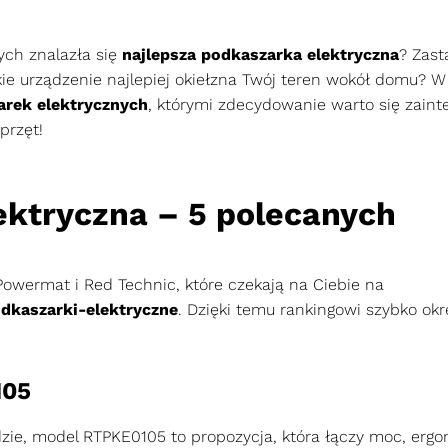
ych znalazła się
najlepsza podkaszarka elektryczna
? Zast
ie urządzenie najlepiej okiełzna Twój teren wokół domu? W
arek elektrycznych
, którymi zdecydowanie warto się zaint
przęt!
ektryczna – 5 polecanych
owermat i Red Technic, które czekają na Ciebie na
dkaszarki-elektryczne
. Dzięki temu rankingowi szybko okre
105
ie, model RTPKE0105 to propozycja, która łączy moc, ergo