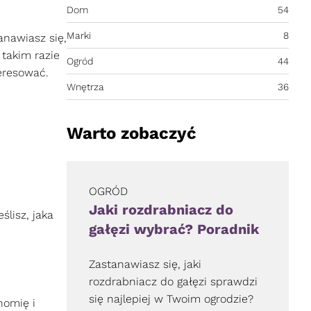
Dom
54
Marki
8
anawiasz się,
 takim razie
Ogród
44
eresować.
Wnętrza
36
Warto zobaczyć
OGRÓD
Jaki rozdrabniacz do
ślisz, jaka
gałęzi wybrać? Poradnik
Zastanawiasz się, jaki
rozdrabniacz do gałęzi sprawdzi
się najlepiej w Twoim ogrodzie?
nomię i