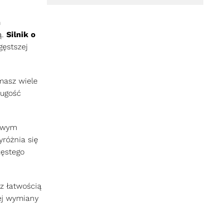
h
ą.
Silnik o
gęstszej
masz wiele
ługość
kowym
yróżnia się
zęstego
z łatwością
ej wymiany