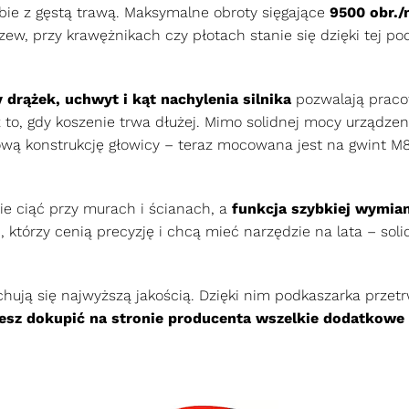
bie z gęstą trawą. Maksymalne obroty sięgające
9500 obr./
rzew, przy krawężnikach czy płotach stanie się dzięki tej p
drążek, uchwyt i kąt nachylenia silnika
pozwalają prac
to, gdy koszenie trwa dłużej. Mimo solidnej mocy urządzen
wą konstrukcję głowicy – teraz mocowana jest na gwint M8,
ie ciąć przy murach i ścianach, a
funkcja szybkiej wymian
 którzy cenią precyzję i chcą mieć narzędzie na lata – soli
ują się najwyższą jakością. Dzięki nim podkaszarka przetr
sz dokupić na stronie producenta wszelkie dodatkowe 