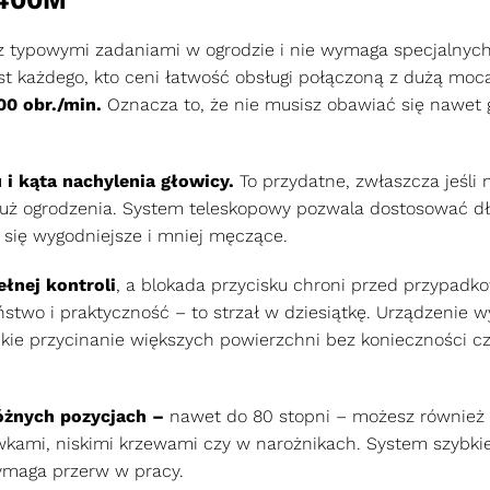
 z typowymi zadaniami w ogrodzie i nie wymaga specjalnyc
st każdego, kto ceni łatwość obsługi połączoną z dużą moc
00 obr./min.
Oznacza to, że nie musisz obawiać się nawet 
 i kąta nachylenia głowicy.
To przydatne, zwłaszcza jeśli 
łuż ogrodzenia. System teleskopowy pozwala dostosować d
e się wygodniejsze i mniej męczące.
łnej kontroli
, a blokada przycisku chroni przed przypad
stwo i praktyczność – to strzał w dziesiątkę. Urządzenie w
kie przycinanie większych powierzchni bez konieczności c
óżnych pozycjach –
nawet do 80 stopni – możesz również 
kami, niskimi krzewami czy w narożnikach. System szybki
wymaga przerw w pracy.