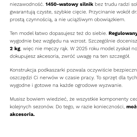
niezawodność.
1450-watowy silnik
bez trudu radzi so
gwarantują czyste, szybkie cięcie. Przycinanie wokół d
prostą czynnością, a nie uciążliwym obowiązkiem.
Ten model łatwo dopasujesz też do siebie.
Regulowany 
wygodnie bez względu na wzrost. Szczególnie docenisz 
2 kg
, więc nie męczy rąk. W 2025 roku model zyskał no
dokupujesz akcesoria, zwróć uwagę na ten szczegół.
Konstrukcja podkaszarki pozwala oczywiście bezpieczn
oszczędzi Ci nerwów w czasie pracy. To sprzęt dla tych,
wygodne i gotowe na każde ogrodowe wyzwanie.
Musisz bowiem wiedzieć, że wszystkie komponenty cech
kolejnych sezonów. Do tego, w razie konieczności,
może
akcesoria.