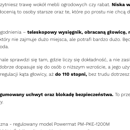
rzytniesz trawę wokół mebli ogrodowych czy rabat.
Niska w
docenią to osoby starsze oraz te, które po prostu nie chcą 
godnienia –
teleskopowy wysięgnik, obracaną głowicę, r
 który nie zajmuje dużo miejsca, ale potrafi bardzo dużo. Bę
goda.
e sprawdzi się tam, gdzie liczy się dokładność, a nie zasi
dobrze dopasuje się do osób o niższym wzroście, a jego uż
regulacji kąta głowicy, aż
do 110 stopni,
bez trudu dotrzesz
gumowany uchwyt oraz blokadę bezpieczeństwa.
To prze
y.