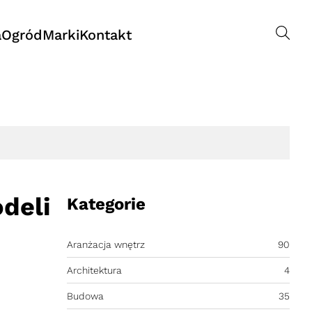
a
Ogród
Marki
Kontakt
deli
Kategorie
Aranżacja wnętrz
90
Architektura
4
Budowa
35